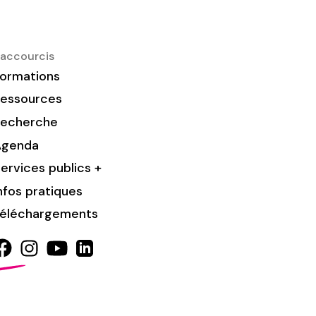
accourcis
ormations
essources
Recherche
Agenda
ervices publics +
nfos pratiques
éléchargements