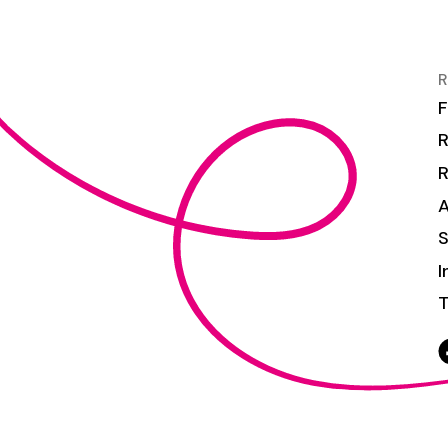
R
F
R
S
I
T