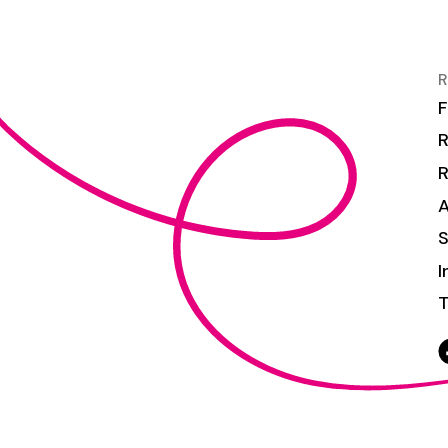
R
F
R
S
I
T