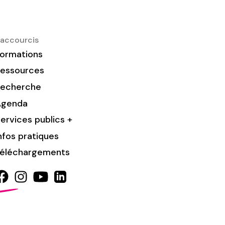
accourcis
ormations
essources
Recherche
Agenda
ervices publics +
nfos pratiques
éléchargements