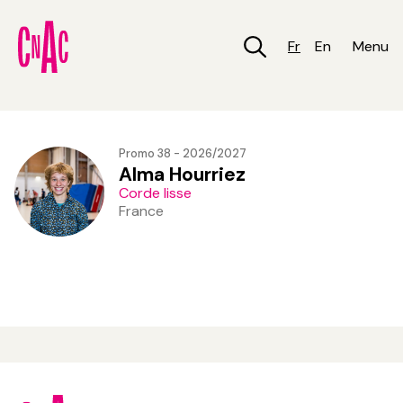
Aller
au
contenu
Fr
En
Menu
principal
Promo 38 - 2026/2027
Alma Hourriez
Corde lisse
France