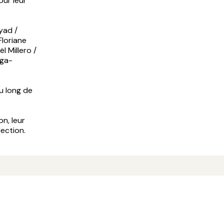
ur leur
yad /
Floriane
 Millero /
nga-
u long de
n, leur
lection.