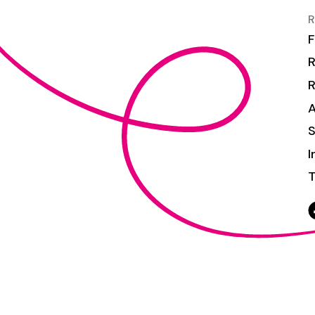
R
F
R
S
I
T