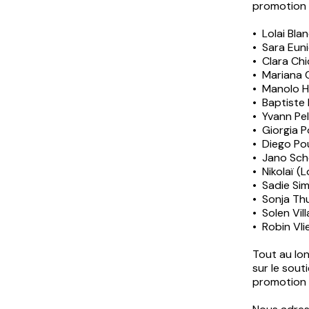
promotion 
•⁠ ⁠Lolai Bl
•⁠ ⁠Sara Eu
•⁠ ⁠Clara C
•⁠ ⁠Mariana
•⁠ ⁠Manolo 
•⁠ ⁠Baptist
•⁠ ⁠Yvann Pe
•⁠ ⁠Giorgia
•⁠ ⁠Diego P
•⁠ ⁠Jano Sc
•⁠ ⁠Nikolaï
•⁠ ⁠Sadie S
•⁠ ⁠Sonja T
•⁠ ⁠Solen V
•⁠ ⁠Robin Vl
Tout au lo
sur le sou
promotion