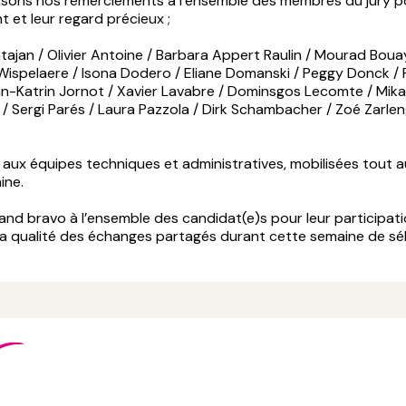
sons nos remerciements à l’ensemble des membres du jury po
 et leur regard précieux ;
ajan / Olivier Antoine / Barbara Appert Raulin / Mourad Boua
Wispelaere / Isona Dodero / Eliane Domanski / Peggy Donck / 
n-Katrin Jornot / Xavier Lavabre / Dominsgos Lecomte / Mikaël
 / Sergi Parés / Laura Pazzola / Dirk Schambacher / Zoé Zarle
 aux équipes techniques et administratives, mobilisées tout a
ine.
rand bravo à l’ensemble des candidat(e)s pour leur participatio
 la qualité des échanges partagés durant cette semaine de sé