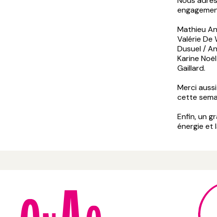
Nous adres
engagement
Mathieu Ant
Valérie De 
Dusuel / An
Karine Noël
Gaillard.
Merci aussi
cette sema
Enfin, un g
énergie et