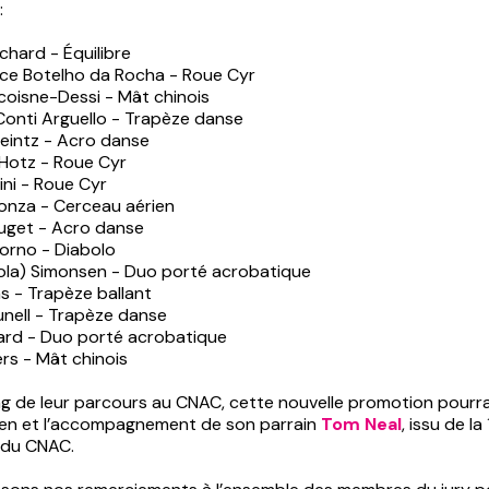
:
anchard - Équilibre
nice Botelho da Rocha - Roue Cyr
hicoisne-Dessi - Mât chinois
 Conti Arguello - Trapèze danse
Heintz - Acro danse
e Hotz - Roue Cyr
lini - Roue Cyr
 Ponza - Cerceau aérien
ouget - Acro danse
horno - Diabolo
 (Lola) Simonsen - Duo porté acrobatique
ims - Trapèze ballant
hunell - Trapèze danse
illard - Duo porté acrobatique
iers - Mât chinois
ng de leur parcours au CNAC, cette nouvelle promotion pour
tien et l’accompagnement de son parrain
Tom Neal
, issu de la
 du CNAC.