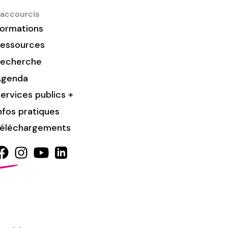
accourcis
ormations
essources
Recherche
Agenda
ervices publics +
nfos pratiques
éléchargements