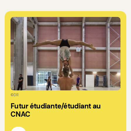
©DR
Futur étudiante/étudiant au
CNAC