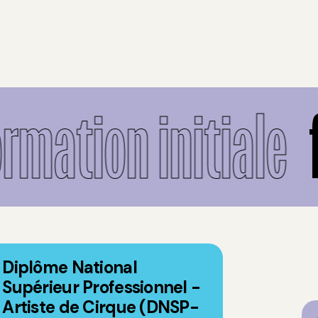
rmation initiale
f
Diplôme National
Supérieur Professionnel -
Artiste de Cirque (DNSP-