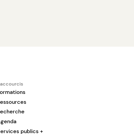
accourcis
ormations
essources
Recherche
Agenda
ervices publics +