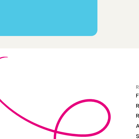
R
F
R
S