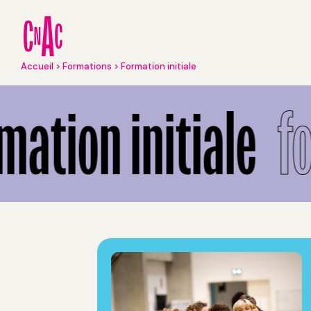
Aller
au
contenu
principal
Fil
Accueil
Formations
Formation initiale
d'Ariane
Formation initiale
ation initiale
fo