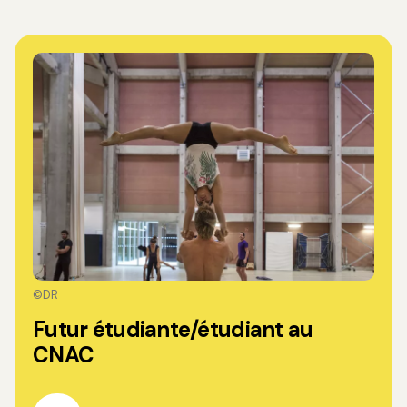
©DR
Futur étudiante/étudiant au
CNAC