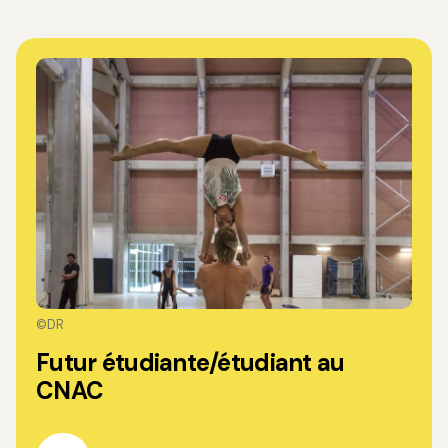
©DR
Futur étudiante/étudiant au
CNAC