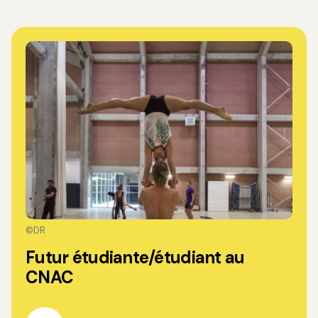
©DR
Futur étudiante/étudiant au
CNAC